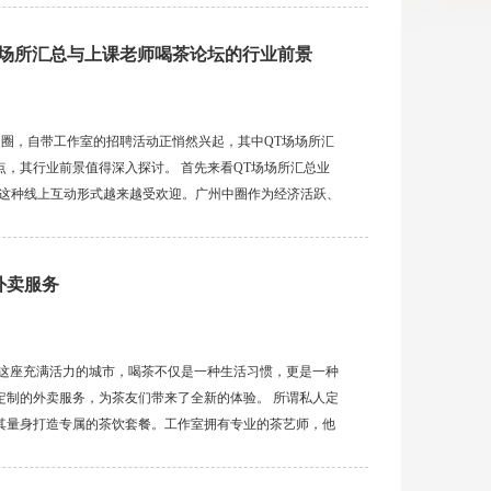
场场所汇总与上课老师喝茶论坛的行业前景
中圈，自带工作室的招聘活动正悄然兴起，其中QT场场所汇
，其行业前景值得深入探讨。 首先来看QT场场所汇总业
场这种线上互动形式越来越受欢迎。广州中圈作为经济活跃、
好者。工作室通过汇总QT场场所，为用户提供了便捷的选
外卖服务
州这座充满活力的城市，喝茶不仅是一种生活习惯，更是一种
定制的外卖服务，为茶友们带来了全新的体验。 所谓私人定
其量身打造专属的茶饮套餐。工作室拥有专业的茶艺师，他
同的季节和客户的身体状况，推荐合适的茶叶。比如，夏季