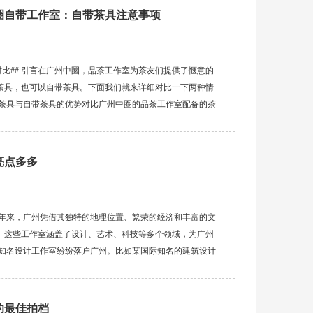
圈自带工作室：自带茶具注意事项
对比## 引言在广州中圈，品茶工作室为茶友们提供了惬意的
茶具，也可以自带茶具。下面我们就来详细对比一下两种情
室茶具与自带茶具的优势对比广州中圈的品茶工作室配备的茶
挑选和搭配，能为不同种类的茶提供适宜的冲泡条件。而自
亮点多多
近年来，广州凭借其独特的地理位置、繁荣的经济和丰富的文
。这些工作室涵盖了设计、艺术、科技等多个领域，为广州
多知名设计工作室纷纷落户广州。比如某国际知名的建筑设计
的设计手法。在参与广州某大型商业综合体的设计项目中，
的最佳拍档